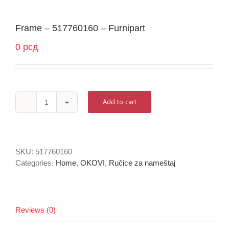
Frame – 517760160 – Furnipart
0
рсд
Add to cart
Frame
-
517760160
-
SKU:
517760160
Furnipart
Categories:
Home
,
OKOVI
,
Ručice za nameštaj
quantity
Reviews (0)