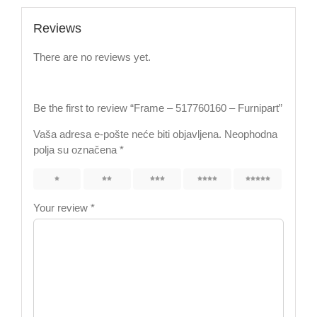
Reviews
There are no reviews yet.
Be the first to review “Frame – 517760160 – Furnipart”
Vaša adresa e-pošte neće biti objavljena.
Neophodna
polja su označena
*
1
2
3
4
5
Your review
*