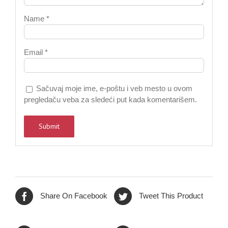
Name
*
Email
*
Sačuvaj moje ime, e-poštu i veb mesto u ovom
pregledaču veba za sledeći put kada komentarišem.
Share On Facebook
Tweet This Product