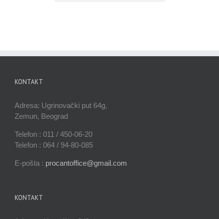
KONTAKT
Adresa: Ugrinovački put 64g,
Zemun, Beograd
Telefon : 011 / 450-06-20
Telefon : 064 / 94-80-085
E-pošta :
procantoffice@gmail.com
KONTAKT