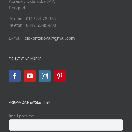
Adresa : Ustanička 242,
Beograd
Telefon : 011 / 34-76-373
Telefon : 064 / 65-85-899
E-mail :
diskontokova@gmail.com
DRUŠTVENE MREŽE
PRIJAVA ZA NEWSLETTER
Ime i prezime