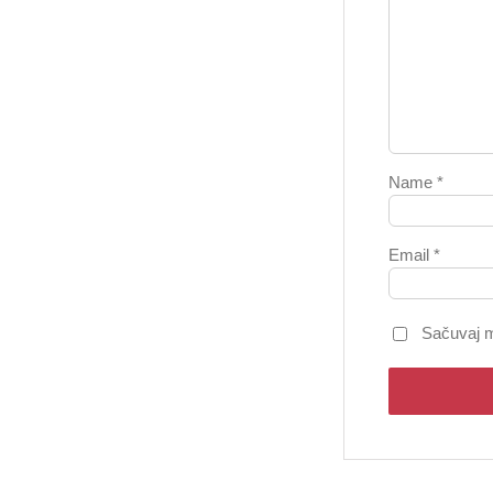
Name
*
Email
*
Sačuvaj m