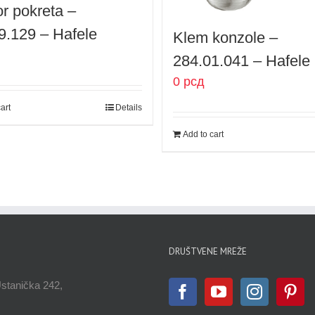
r pokreta –
9.129 – Hafele
Klem konzole –
284.01.041 – Hafele
0
рсд
art
Details
Add to cart
DRUŠTVENE MREŽE
Ustanička 242,