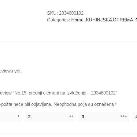
na
SKU:
2334600102
izvlačenje
Categories:
Home
,
KUHINJSKA OPREMA
,
-
2334600102
quantity
eviews yet.
o review “No.15. prednji element na izvlačenje – 2334600102”
pošte neće biti objavljena.
Neophodna polja su označena
*
2
3