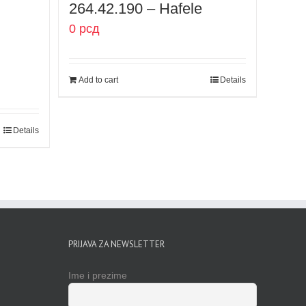
264.42.190 – Hafele
0
рсд
Add to cart
Details
Details
PRIJAVA ZA NEWSLETTER
Ime i prezime