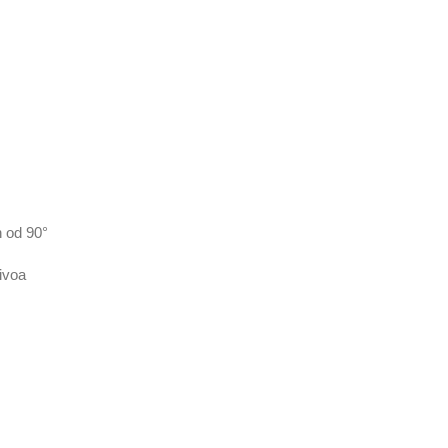
 od 90°
ivoa