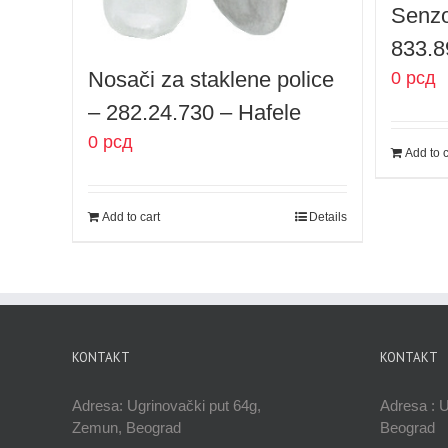
Senzo
833.8
Nosači za staklene police
0
рсд
– 282.24.730 – Hafele
0
рсд
Add to c
Add to cart
Details
KONTAKT
KONTAKT
Adresa: Ugrinovački put 64g,
Adresa : 
Zemun, Beograd
Beograd