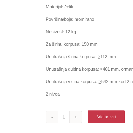
Materijal: čelik
Površina/boja: hromirano
Nosivost: 12 kg
Za širinu korpusa: 150 mm
Unutrašnja širina korpusa:
>
112 mm
Unutrašnja dubina korpusa:
>
481 mm, orman
Unutrašnja visina korpusa:
>
542 mm kod 2 n
2 nivoa
Add to cart
No.15.
prednji
element