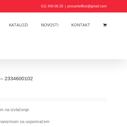
011 450 06 20
|
procantoffice@gmail.com
KATALOZI
NOVOSTI
KONTAKT
e – 2334600102
om na izvlačenje
ehanizmom sa usporivačem