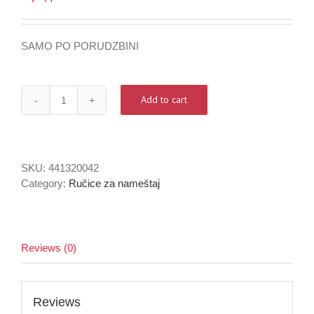
SAMO PO PORUDZBINI
Add to cart
Plato
-
441320042
-
SKU:
441320042
Furnipart
Category:
Ručice za nameštaj
quantity
Reviews (0)
Reviews