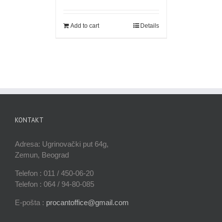
Add to cart
Details
KONTAKT
Adresa: Ugrinovački put 64g,
Zemun, Beograd
Telefon : 011 / 450-06-20
Telefon : 064 / 94-80-085
E-pošta :
procantoffice@gmail.com