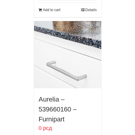
Add to cart
Details
Aurelia –
539660160 –
Furnipart
0
рсд