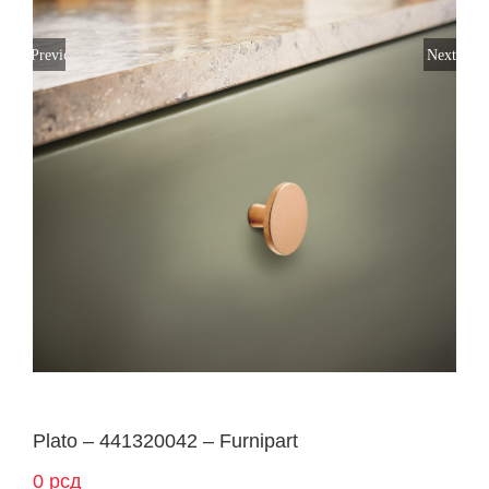
Previous
Next
Plato – 441320042 – Furnipart
0
рсд