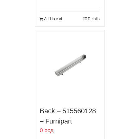
Add to cart
Details
Back – 515560128
– Furnipart
0
рсд