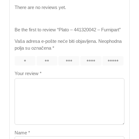
There are no reviews yet.
Be the first to review “Plato – 441320042 – Furnipart”
Vaša adresa e-pošte neće biti objavljena.
Neophodna
polja su označena
*
1
2
3
4
5
Your review
*
Name
*