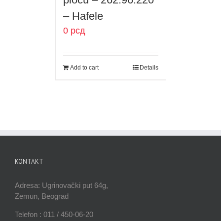
– Hafele
0
рсд
Add to cart
Details
KONTAKT
Adresa: Ugrinovački put 64g,
Zemun, Beograd
Telefon : 011 / 450-06-20