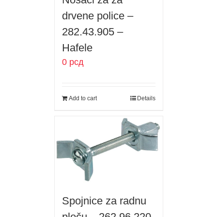
drvene police –
282.43.905 –
Hafele
0
рсд
Add to cart
Details
Spojnice za radnu
ploču – 262.96.220