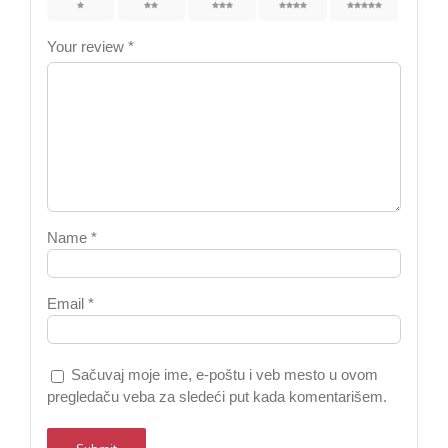
1
2
3
4
5
Your review
*
Name
*
Email
*
Sačuvaj moje ime, e-poštu i veb mesto u ovom
pregledaču veba za sledeći put kada komentarišem.