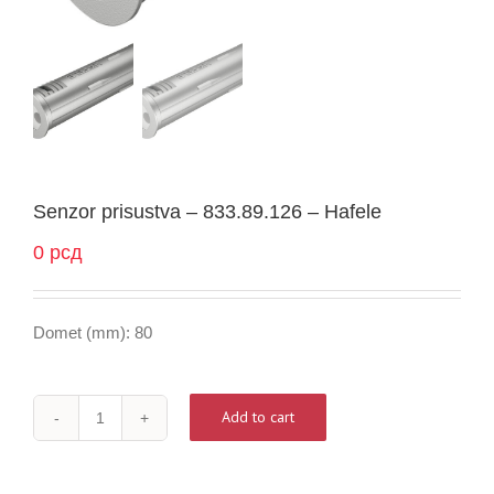
Senzor prisustva – 833.89.126 – Hafele
0
рсд
Domet (mm): 80
Add to cart
Senzor
prisustva
-