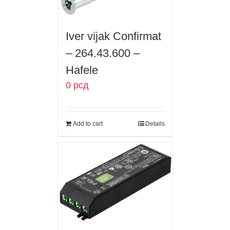
Iver vijak Confirmat
– 264.43.600 –
Hafele
0
рсд
Add to cart
Details