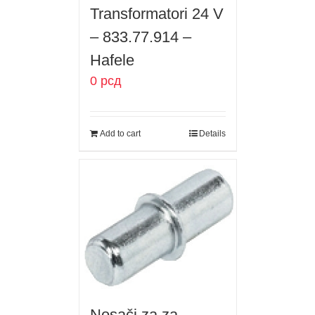
Transformatori 24 V
– 833.77.914 –
Hafele
0
рсд
Add to cart
Details
Nosači za za