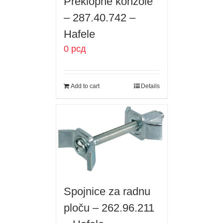
Preklopne konzole
– 287.40.742 –
Hafele
0
рсд
Add to cart
Details
Spojnice za radnu
ploču – 262.96.211