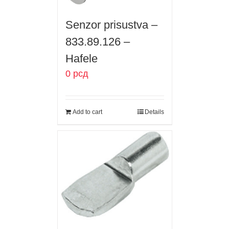
Senzor prisustva –
833.89.126 –
Hafele
0
рсд
Add to cart
Details