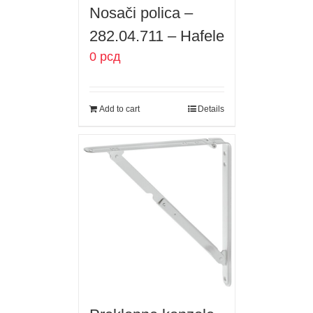
Nosači polica –
282.04.711 – Hafele
0
рсд
Add to cart
Details