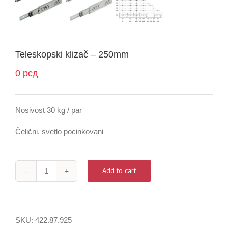
Teleskopski klizač – 250mm
0
рсд
Nosivost 30 kg / par
Čelični, svetlo pocinkovani
Add to cart
Teleskopski
klizač
-
250mm
SKU:
422.87.925
quantity