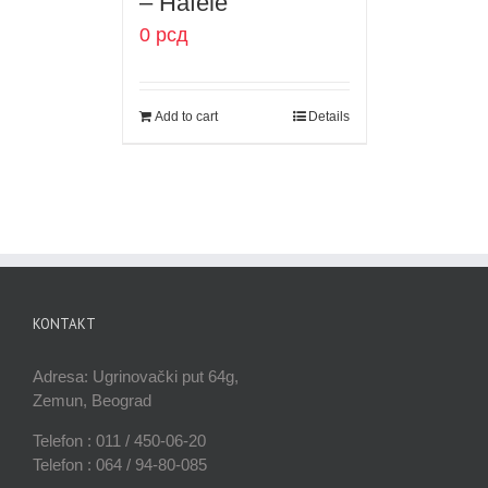
– Hafele
0
рсд
Add to cart
Details
KONTAKT
Adresa: Ugrinovački put 64g,
Zemun, Beograd
Telefon : 011 / 450-06-20
Telefon : 064 / 94-80-085