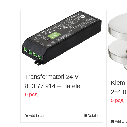
Transformatori 24 V –
Klem 
833.77.914 – Hafele
284.0
0
рсд
0
рсд
Add to cart
Details
Add to c