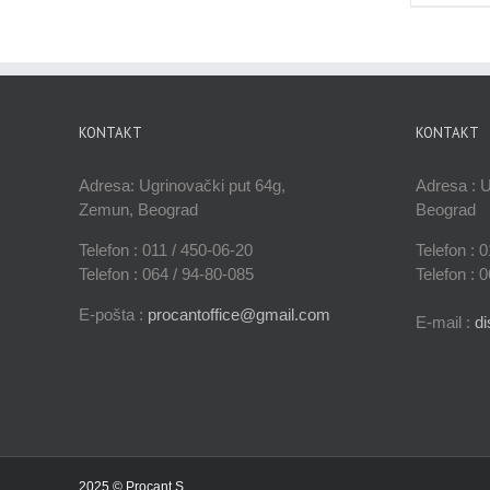
KONTAKT
KONTAKT
Adresa: Ugrinovački put 64g,
Adresa : 
Zemun, Beograd
Beograd
Telefon : 011 / 450-06-20
Telefon : 
Telefon : 064 / 94-80-085
Telefon : 
E-pošta :
procantoffice@gmail.com
E-mail :
d
2025 © Procant S