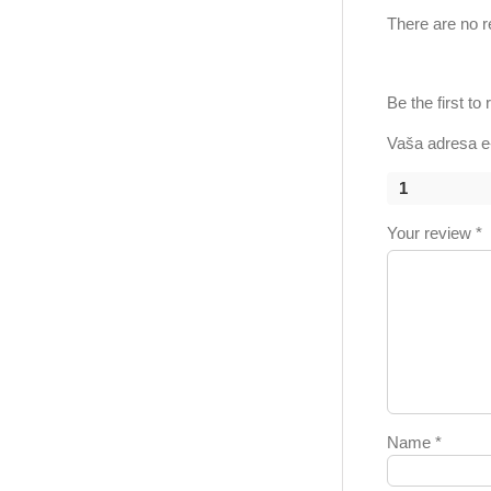
There are no r
Be the first to
Vaša adresa e-
1
Your review
*
Name
*