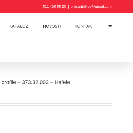
011 450 06 20
|
procantoffice@gmail.com
KATALOZI
NOVOSTI
KONTAKT
 profile – 373.82.003 – Hafele