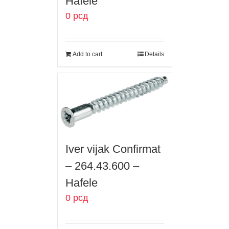
Hafele
0
рсд
Add to cart
Details
Iver vijak Confirmat
– 264.43.600 –
Hafele
0
рсд