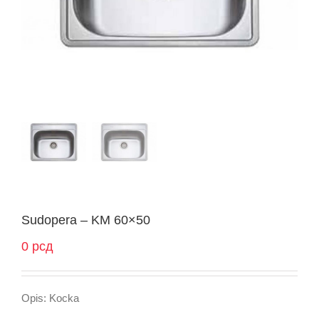
Sudopera – KM 60×50
0
рсд
Opis: Kocka