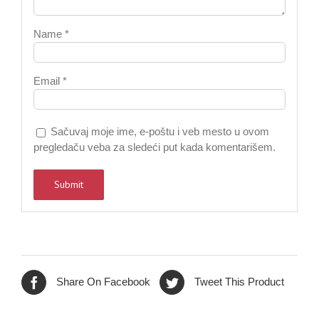
Name
*
Email
*
Sačuvaj moje ime, e-poštu i veb mesto u ovom
pregledaču veba za sledeći put kada komentarišem.
Share On Facebook
Tweet This Product