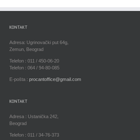
KONTAKT
Adresa: Ugrinovački put 64g,
Zemun, Beograd
Telefon : 011 / 450-06-20
Telefon : 064 / 94-80-085
E-pošta :
procantoffice@gmail.com
KONTAKT
Adresa : Ustanička 242,
Beograd
Telefon : 011 / 34-76-373